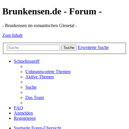
Brunkensen.de - Forum -
- Brunkensen im romantischen Glenetal -
Zum Inhalt
Erweiterte Suche
Suche
Schnellzugriff
Unbeantwortete Themen
Aktive Themen
Suche
Das Team
FAQ
Anmelden
Registrieren
Startseite
Foren-Übersicht