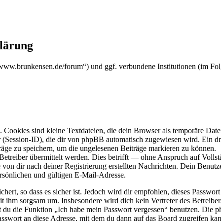
klärung
s://www.brunkensen.de/forum“) und ggf. verbundene Institutionen (im
Cookies sind kleine Textdateien, die dein Browser als temporäre Datei
ssion-ID), die dir von phpBB automatisch zugewiesen wird. Ein dritt
räge zu speichern, um die ungelesenen Beiträge markieren zu können.
reiber übermittelt werden. Dies betrifft — ohne Anspruch auf Vollstän
 von dir nach deiner Registrierung erstellten Nachrichten. Dein Benu
sönlichen und gültigen E-Mail-Adresse.
ert, so dass es sicher ist. Jedoch wird dir empfohlen, dieses Passwor
it ihm sorgsam um. Insbesondere wird dich kein Vertreter des Betreibe
nst du die Funktion „Ich habe mein Passwort vergessen“ benutzen. Di
asswort an diese Adresse, mit dem du dann auf das Board zugreifen kan