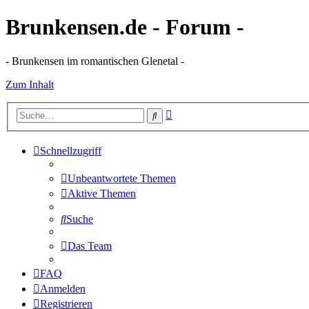
Brunkensen.de - Forum -
- Brunkensen im romantischen Glenetal -
Zum Inhalt
Erweiterte
Suche
Suche
Schnellzugriff
Unbeantwortete Themen
Aktive Themen
Suche
Das Team
FAQ
Anmelden
Registrieren