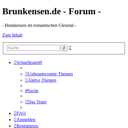
Brunkensen.de - Forum -
- Brunkensen im romantischen Glenetal -
Zum Inhalt
Erweiterte
Suche
Suche
Schnellzugriff
Unbeantwortete Themen
Aktive Themen
Suche
Das Team
FAQ
Anmelden
Registrieren