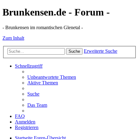
Brunkensen.de - Forum -
- Brunkensen im romantischen Glenetal -
Zum Inhalt
Erweiterte Suche
Suche
Schnellzugriff
Unbeantwortete Themen
Aktive Themen
Suche
Das Team
FAQ
Anmelden
Registrieren
Startseite
Foren-Übersicht