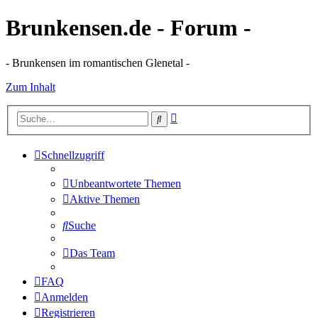
Brunkensen.de - Forum -
- Brunkensen im romantischen Glenetal -
Zum Inhalt
Erweiterte
Suche
Suche
Schnellzugriff
Unbeantwortete Themen
Aktive Themen
Suche
Das Team
FAQ
Anmelden
Registrieren