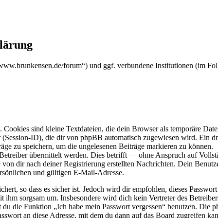
klärung
s://www.brunkensen.de/forum“) und ggf. verbundene Institutionen (im
Cookies sind kleine Textdateien, die dein Browser als temporäre Datei
ssion-ID), die dir von phpBB automatisch zugewiesen wird. Ein dritt
räge zu speichern, um die ungelesenen Beiträge markieren zu können.
reiber übermittelt werden. Dies betrifft — ohne Anspruch auf Vollstän
 von dir nach deiner Registrierung erstellten Nachrichten. Dein Benu
sönlichen und gültigen E-Mail-Adresse.
ert, so dass es sicher ist. Jedoch wird dir empfohlen, dieses Passwor
it ihm sorgsam um. Insbesondere wird dich kein Vertreter des Betreibe
nst du die Funktion „Ich habe mein Passwort vergessen“ benutzen. Di
asswort an diese Adresse, mit dem du dann auf das Board zugreifen kan