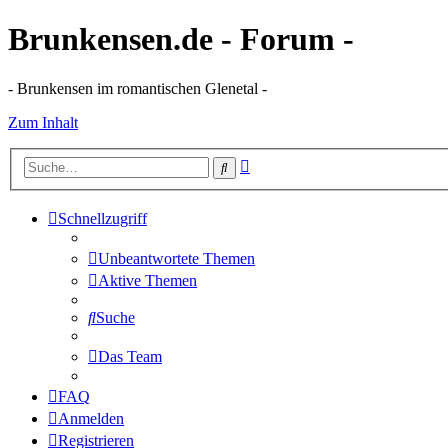
Brunkensen.de - Forum -
- Brunkensen im romantischen Glenetal -
Zum Inhalt
Erweiterte
Suche
Suche
Schnellzugriff
Unbeantwortete Themen
Aktive Themen
Suche
Das Team
FAQ
Anmelden
Registrieren