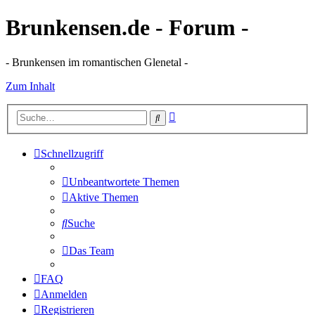
Brunkensen.de - Forum -
- Brunkensen im romantischen Glenetal -
Zum Inhalt
Erweiterte
Suche
Suche
Schnellzugriff
Unbeantwortete Themen
Aktive Themen
Suche
Das Team
FAQ
Anmelden
Registrieren