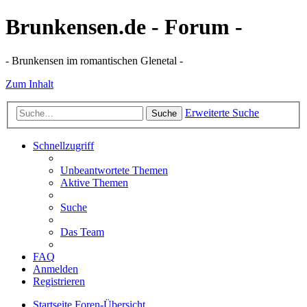
Brunkensen.de - Forum -
- Brunkensen im romantischen Glenetal -
Zum Inhalt
Erweiterte Suche
Suche
Schnellzugriff
Unbeantwortete Themen
Aktive Themen
Suche
Das Team
FAQ
Anmelden
Registrieren
Startseite
Foren-Übersicht