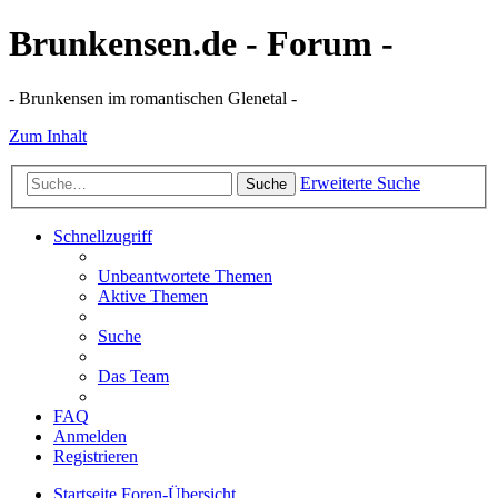
Brunkensen.de - Forum -
- Brunkensen im romantischen Glenetal -
Zum Inhalt
Erweiterte Suche
Suche
Schnellzugriff
Unbeantwortete Themen
Aktive Themen
Suche
Das Team
FAQ
Anmelden
Registrieren
Startseite
Foren-Übersicht