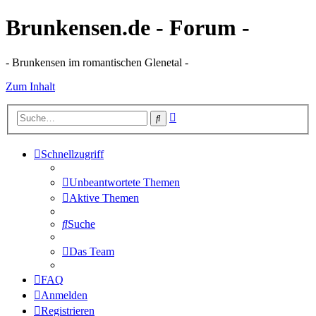
Brunkensen.de - Forum -
- Brunkensen im romantischen Glenetal -
Zum Inhalt
Erweiterte
Suche
Suche
Schnellzugriff
Unbeantwortete Themen
Aktive Themen
Suche
Das Team
FAQ
Anmelden
Registrieren