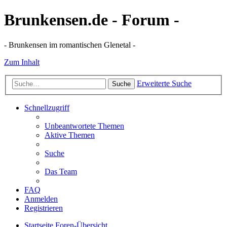
Brunkensen.de - Forum -
- Brunkensen im romantischen Glenetal -
Zum Inhalt
Erweiterte Suche
Suche
Schnellzugriff
Unbeantwortete Themen
Aktive Themen
Suche
Das Team
FAQ
Anmelden
Registrieren
Startseite
Foren-Übersicht