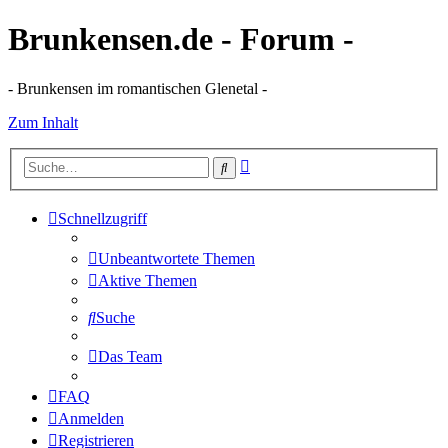
Brunkensen.de - Forum -
- Brunkensen im romantischen Glenetal -
Zum Inhalt
Erweiterte
Suche
Suche
Schnellzugriff
Unbeantwortete Themen
Aktive Themen
Suche
Das Team
FAQ
Anmelden
Registrieren