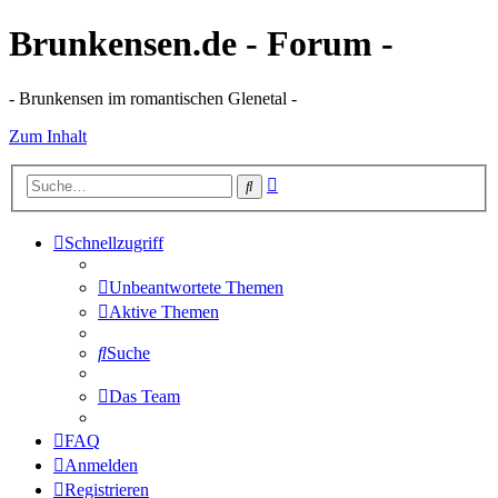
Brunkensen.de - Forum -
- Brunkensen im romantischen Glenetal -
Zum Inhalt
Erweiterte
Suche
Suche
Schnellzugriff
Unbeantwortete Themen
Aktive Themen
Suche
Das Team
FAQ
Anmelden
Registrieren