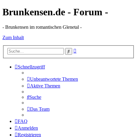
Brunkensen.de - Forum -
- Brunkensen im romantischen Glenetal -
Zum Inhalt
Erweiterte
Suche
Suche
Schnellzugriff
Unbeantwortete Themen
Aktive Themen
Suche
Das Team
FAQ
Anmelden
Registrieren