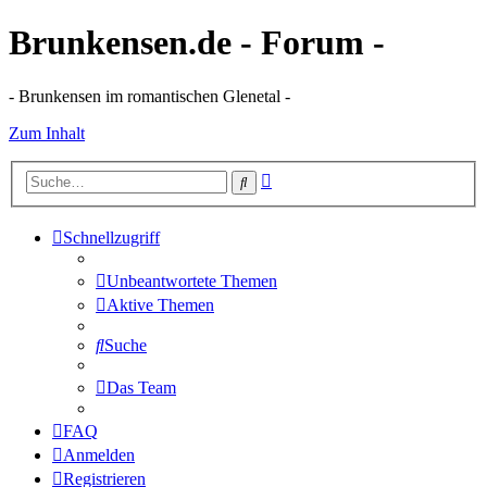
Brunkensen.de - Forum -
- Brunkensen im romantischen Glenetal -
Zum Inhalt
Erweiterte
Suche
Suche
Schnellzugriff
Unbeantwortete Themen
Aktive Themen
Suche
Das Team
FAQ
Anmelden
Registrieren