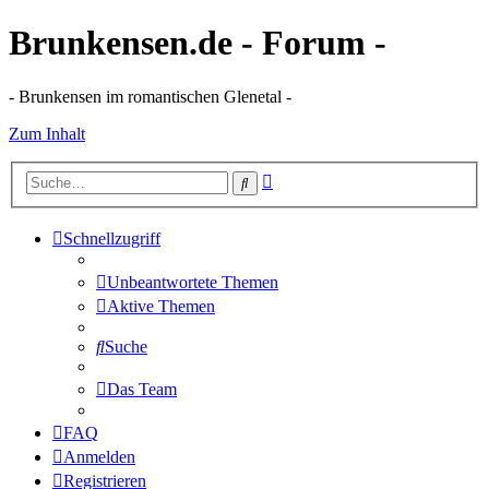
Brunkensen.de - Forum -
- Brunkensen im romantischen Glenetal -
Zum Inhalt
Erweiterte
Suche
Suche
Schnellzugriff
Unbeantwortete Themen
Aktive Themen
Suche
Das Team
FAQ
Anmelden
Registrieren