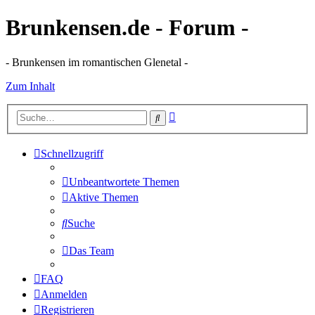
Brunkensen.de - Forum -
- Brunkensen im romantischen Glenetal -
Zum Inhalt
Erweiterte
Suche
Suche
Schnellzugriff
Unbeantwortete Themen
Aktive Themen
Suche
Das Team
FAQ
Anmelden
Registrieren