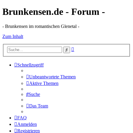
Brunkensen.de - Forum -
- Brunkensen im romantischen Glenetal -
Zum Inhalt
Erweiterte
Suche
Suche
Schnellzugriff
Unbeantwortete Themen
Aktive Themen
Suche
Das Team
FAQ
Anmelden
Registrieren