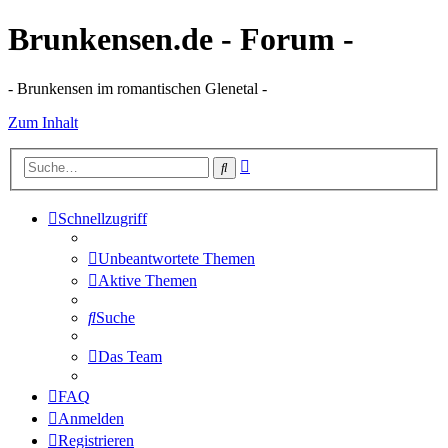
Brunkensen.de - Forum -
- Brunkensen im romantischen Glenetal -
Zum Inhalt
Erweiterte
Suche
Suche
Schnellzugriff
Unbeantwortete Themen
Aktive Themen
Suche
Das Team
FAQ
Anmelden
Registrieren