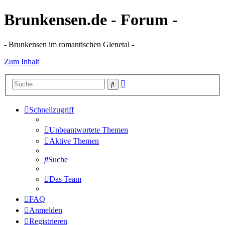
Brunkensen.de - Forum -
- Brunkensen im romantischen Glenetal -
Zum Inhalt
Erweiterte
Suche
Suche
Schnellzugriff
Unbeantwortete Themen
Aktive Themen
Suche
Das Team
FAQ
Anmelden
Registrieren