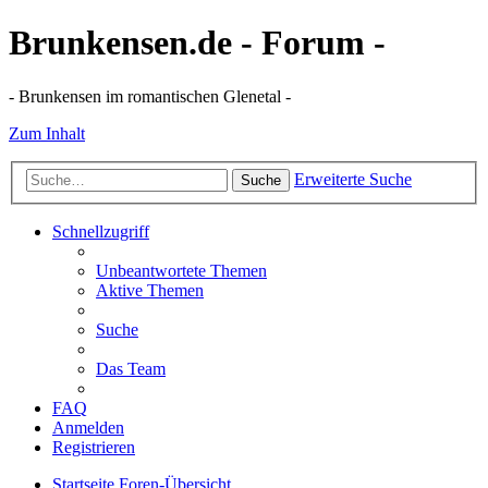
Brunkensen.de - Forum -
- Brunkensen im romantischen Glenetal -
Zum Inhalt
Erweiterte Suche
Suche
Schnellzugriff
Unbeantwortete Themen
Aktive Themen
Suche
Das Team
FAQ
Anmelden
Registrieren
Startseite
Foren-Übersicht