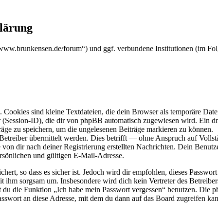
klärung
s://www.brunkensen.de/forum“) und ggf. verbundene Institutionen (im
Cookies sind kleine Textdateien, die dein Browser als temporäre Datei
ssion-ID), die dir von phpBB automatisch zugewiesen wird. Ein dritt
räge zu speichern, um die ungelesenen Beiträge markieren zu können.
reiber übermittelt werden. Dies betrifft — ohne Anspruch auf Vollstän
 von dir nach deiner Registrierung erstellten Nachrichten. Dein Benu
sönlichen und gültigen E-Mail-Adresse.
ert, so dass es sicher ist. Jedoch wird dir empfohlen, dieses Passwor
it ihm sorgsam um. Insbesondere wird dich kein Vertreter des Betreibe
nst du die Funktion „Ich habe mein Passwort vergessen“ benutzen. Di
asswort an diese Adresse, mit dem du dann auf das Board zugreifen kan