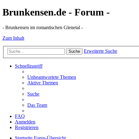
Brunkensen.de - Forum -
- Brunkensen im romantischen Glenetal -
Zum Inhalt
Erweiterte Suche
Suche
Schnellzugriff
Unbeantwortete Themen
Aktive Themen
Suche
Das Team
FAQ
Anmelden
Registrieren
Startseite
Foren-Übersicht