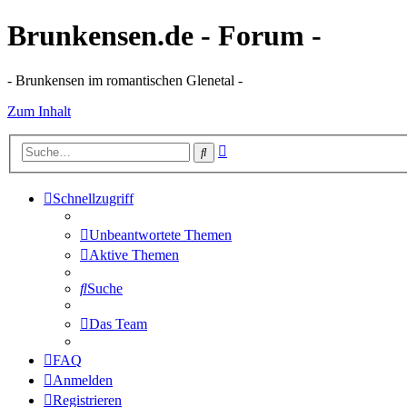
Brunkensen.de - Forum -
- Brunkensen im romantischen Glenetal -
Zum Inhalt
Erweiterte
Suche
Suche
Schnellzugriff
Unbeantwortete Themen
Aktive Themen
Suche
Das Team
FAQ
Anmelden
Registrieren