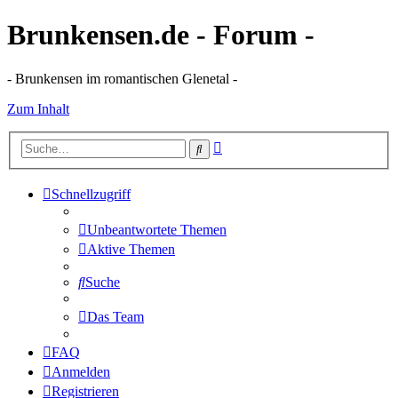
Brunkensen.de - Forum -
- Brunkensen im romantischen Glenetal -
Zum Inhalt
Erweiterte
Suche
Suche
Schnellzugriff
Unbeantwortete Themen
Aktive Themen
Suche
Das Team
FAQ
Anmelden
Registrieren