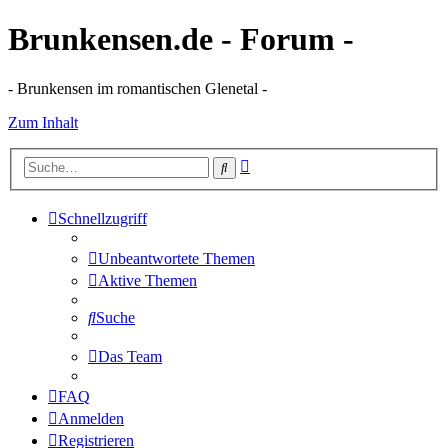
Brunkensen.de - Forum -
- Brunkensen im romantischen Glenetal -
Zum Inhalt
Erweiterte
Suche
Suche
Schnellzugriff
Unbeantwortete Themen
Aktive Themen
Suche
Das Team
FAQ
Anmelden
Registrieren