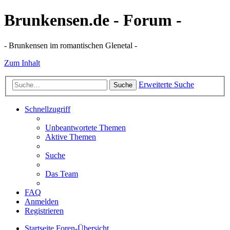
Brunkensen.de - Forum -
- Brunkensen im romantischen Glenetal -
Zum Inhalt
Erweiterte Suche
Suche
Schnellzugriff
Unbeantwortete Themen
Aktive Themen
Suche
Das Team
FAQ
Anmelden
Registrieren
Startseite
Foren-Übersicht