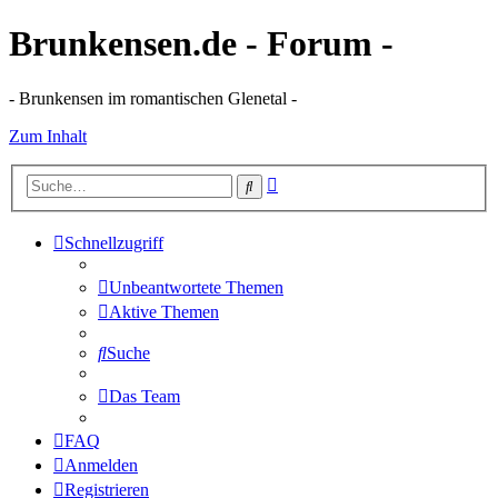
Brunkensen.de - Forum -
- Brunkensen im romantischen Glenetal -
Zum Inhalt
Erweiterte
Suche
Suche
Schnellzugriff
Unbeantwortete Themen
Aktive Themen
Suche
Das Team
FAQ
Anmelden
Registrieren