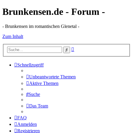
Brunkensen.de - Forum -
- Brunkensen im romantischen Glenetal -
Zum Inhalt
Erweiterte
Suche
Suche
Schnellzugriff
Unbeantwortete Themen
Aktive Themen
Suche
Das Team
FAQ
Anmelden
Registrieren