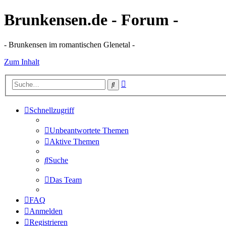
Brunkensen.de - Forum -
- Brunkensen im romantischen Glenetal -
Zum Inhalt
Erweiterte
Suche
Suche
Schnellzugriff
Unbeantwortete Themen
Aktive Themen
Suche
Das Team
FAQ
Anmelden
Registrieren