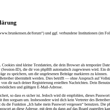
klärung
s://www.brunkensen.de/forum“) und ggf. verbundene Institutionen (im
Cookies sind kleine Textdateien, die dein Browser als temporäre Datei
ssion-ID), die dir von phpBB automatisch zugewiesen wird. Ein dritt
räge zu speichern, um die ungelesenen Beiträge markieren zu können.
reiber übermittelt werden. Dies betrifft — ohne Anspruch auf Vollstän
 von dir nach deiner Registrierung erstellten Nachrichten. Dein Benu
sönlichen und gültigen E-Mail-Adresse.
ert, so dass es sicher ist. Jedoch wird dir empfohlen, dieses Passwor
it ihm sorgsam um. Insbesondere wird dich kein Vertreter des Betreibe
nst du die Funktion „Ich habe mein Passwort vergessen“ benutzen. Di
asswort an diese Adresse, mit dem du dann auf das Board zugreifen kan