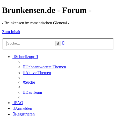
Brunkensen.de - Forum -
- Brunkensen im romantischen Glenetal -
Zum Inhalt
Erweiterte
Suche
Suche
Schnellzugriff
Unbeantwortete Themen
Aktive Themen
Suche
Das Team
FAQ
Anmelden
Registrieren