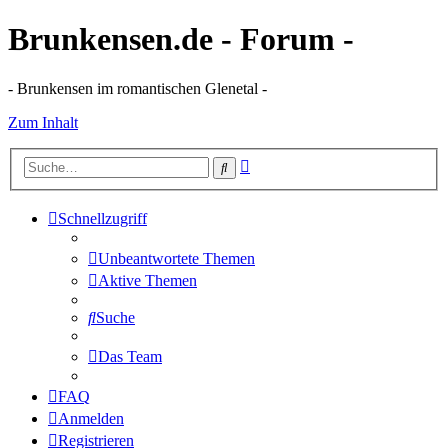
Brunkensen.de - Forum -
- Brunkensen im romantischen Glenetal -
Zum Inhalt
Erweiterte
Suche
Suche
Schnellzugriff
Unbeantwortete Themen
Aktive Themen
Suche
Das Team
FAQ
Anmelden
Registrieren