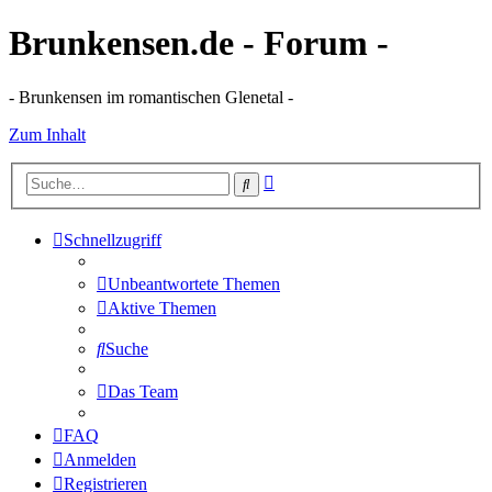
Brunkensen.de - Forum -
- Brunkensen im romantischen Glenetal -
Zum Inhalt
Erweiterte
Suche
Suche
Schnellzugriff
Unbeantwortete Themen
Aktive Themen
Suche
Das Team
FAQ
Anmelden
Registrieren