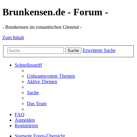
Brunkensen.de - Forum -
- Brunkensen im romantischen Glenetal -
Zum Inhalt
Erweiterte Suche
Suche
Schnellzugriff
Unbeantwortete Themen
Aktive Themen
Suche
Das Team
FAQ
Anmelden
Registrieren
Startseite
Foren-Übersicht