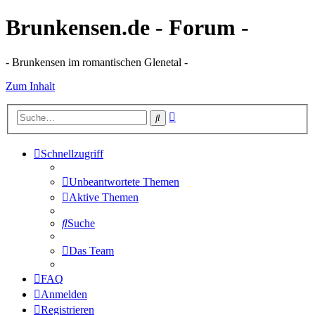
Brunkensen.de - Forum -
- Brunkensen im romantischen Glenetal -
Zum Inhalt
Erweiterte
Suche
Suche
Schnellzugriff
Unbeantwortete Themen
Aktive Themen
Suche
Das Team
FAQ
Anmelden
Registrieren