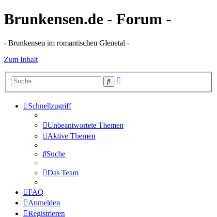
Brunkensen.de - Forum -
- Brunkensen im romantischen Glenetal -
Zum Inhalt
Erweiterte
Suche
Suche
Schnellzugriff
Unbeantwortete Themen
Aktive Themen
Suche
Das Team
FAQ
Anmelden
Registrieren