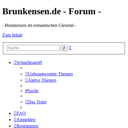
Brunkensen.de - Forum -
- Brunkensen im romantischen Glenetal -
Zum Inhalt
Erweiterte
Suche
Suche
Schnellzugriff
Unbeantwortete Themen
Aktive Themen
Suche
Das Team
FAQ
Anmelden
Registrieren