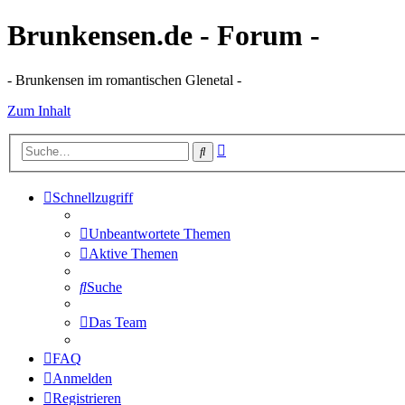
Brunkensen.de - Forum -
- Brunkensen im romantischen Glenetal -
Zum Inhalt
Erweiterte
Suche
Suche
Schnellzugriff
Unbeantwortete Themen
Aktive Themen
Suche
Das Team
FAQ
Anmelden
Registrieren