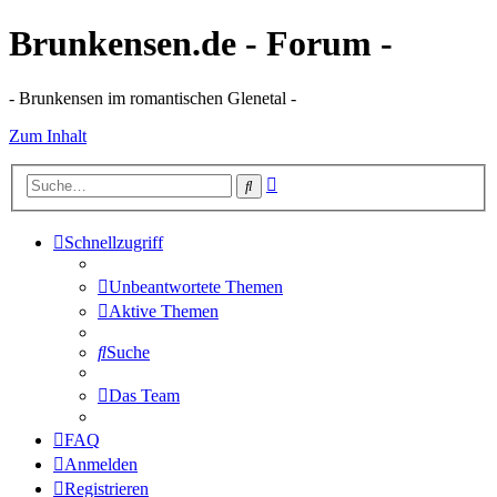
Brunkensen.de - Forum -
- Brunkensen im romantischen Glenetal -
Zum Inhalt
Erweiterte
Suche
Suche
Schnellzugriff
Unbeantwortete Themen
Aktive Themen
Suche
Das Team
FAQ
Anmelden
Registrieren