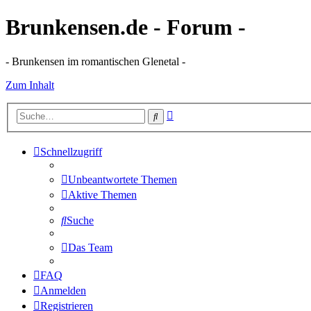
Brunkensen.de - Forum -
- Brunkensen im romantischen Glenetal -
Zum Inhalt
Erweiterte
Suche
Suche
Schnellzugriff
Unbeantwortete Themen
Aktive Themen
Suche
Das Team
FAQ
Anmelden
Registrieren