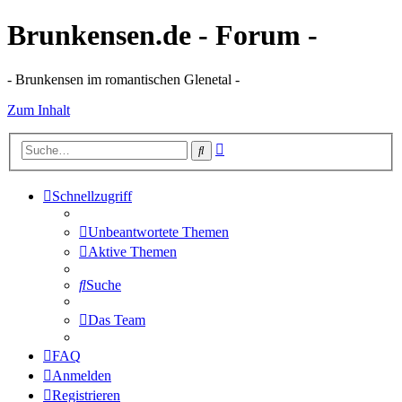
Brunkensen.de - Forum -
- Brunkensen im romantischen Glenetal -
Zum Inhalt
Erweiterte
Suche
Suche
Schnellzugriff
Unbeantwortete Themen
Aktive Themen
Suche
Das Team
FAQ
Anmelden
Registrieren