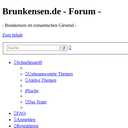
Brunkensen.de - Forum -
- Brunkensen im romantischen Glenetal -
Zum Inhalt
Erweiterte
Suche
Suche
Schnellzugriff
Unbeantwortete Themen
Aktive Themen
Suche
Das Team
FAQ
Anmelden
Registrieren