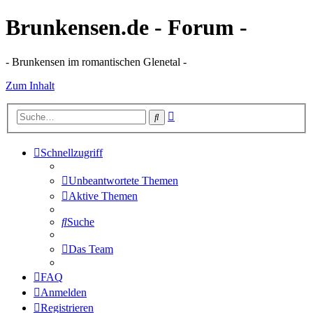
Brunkensen.de - Forum -
- Brunkensen im romantischen Glenetal -
Zum Inhalt
Erweiterte
Suche
Suche
Schnellzugriff
Unbeantwortete Themen
Aktive Themen
Suche
Das Team
FAQ
Anmelden
Registrieren