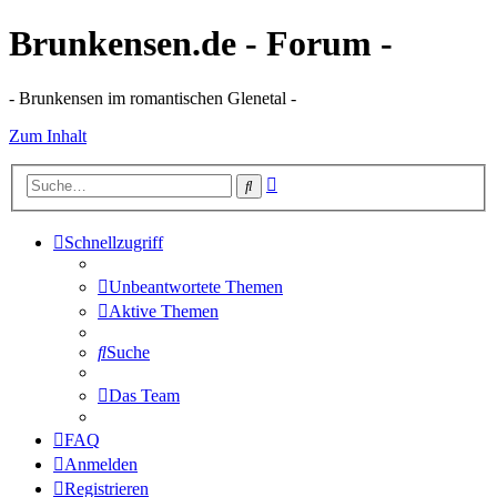
Brunkensen.de - Forum -
- Brunkensen im romantischen Glenetal -
Zum Inhalt
Erweiterte
Suche
Suche
Schnellzugriff
Unbeantwortete Themen
Aktive Themen
Suche
Das Team
FAQ
Anmelden
Registrieren