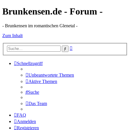
Brunkensen.de - Forum -
- Brunkensen im romantischen Glenetal -
Zum Inhalt
Erweiterte
Suche
Suche
Schnellzugriff
Unbeantwortete Themen
Aktive Themen
Suche
Das Team
FAQ
Anmelden
Registrieren