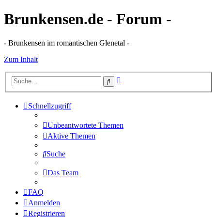
Brunkensen.de - Forum -
- Brunkensen im romantischen Glenetal -
Zum Inhalt
Erweiterte
Suche
Suche
Schnellzugriff
Unbeantwortete Themen
Aktive Themen
Suche
Das Team
FAQ
Anmelden
Registrieren