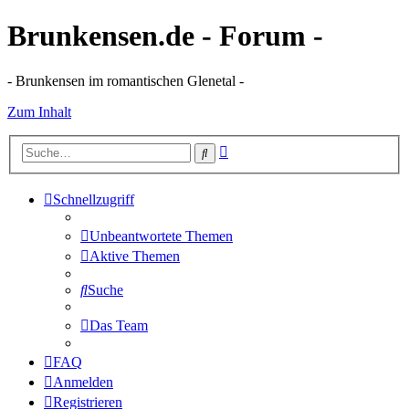
Brunkensen.de - Forum -
- Brunkensen im romantischen Glenetal -
Zum Inhalt
Erweiterte
Suche
Suche
Schnellzugriff
Unbeantwortete Themen
Aktive Themen
Suche
Das Team
FAQ
Anmelden
Registrieren