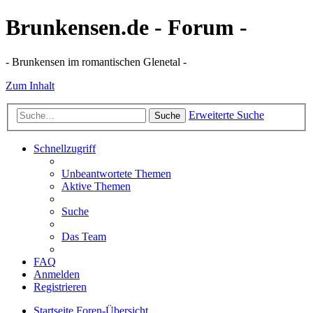
Brunkensen.de - Forum -
- Brunkensen im romantischen Glenetal -
Zum Inhalt
Erweiterte Suche
Suche
Schnellzugriff
Unbeantwortete Themen
Aktive Themen
Suche
Das Team
FAQ
Anmelden
Registrieren
Startseite
Foren-Übersicht