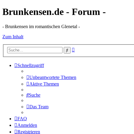
Brunkensen.de - Forum -
- Brunkensen im romantischen Glenetal -
Zum Inhalt
Erweiterte
Suche
Suche
Schnellzugriff
Unbeantwortete Themen
Aktive Themen
Suche
Das Team
FAQ
Anmelden
Registrieren