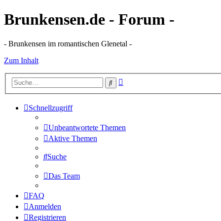
Brunkensen.de - Forum -
- Brunkensen im romantischen Glenetal -
Zum Inhalt
Erweiterte
Suche
Suche
Schnellzugriff
Unbeantwortete Themen
Aktive Themen
Suche
Das Team
FAQ
Anmelden
Registrieren