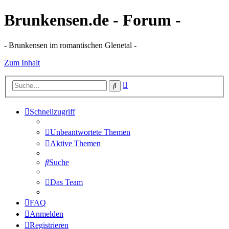
Brunkensen.de - Forum -
- Brunkensen im romantischen Glenetal -
Zum Inhalt
Erweiterte
Suche
Suche
Schnellzugriff
Unbeantwortete Themen
Aktive Themen
Suche
Das Team
FAQ
Anmelden
Registrieren